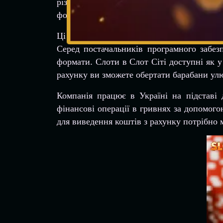
різновидів покеру. Усі ігри супроводжу
формування виграшних комбінацій. Загалом
Ці ігри відрізняються не лише тематикою, 
Серед постачальників програмного забезп
формати. Слоти в Слот Сіті доступні як у 
рахунку ви зможете обертати барабани ул
Компанія працює в Україні на підставі 
фінансові операції в гривнях за допомог
для виведення коштів з рахунку потрібно 