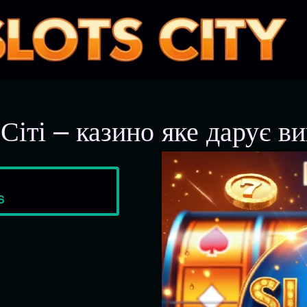
Сіті – казино яке дарує в
S