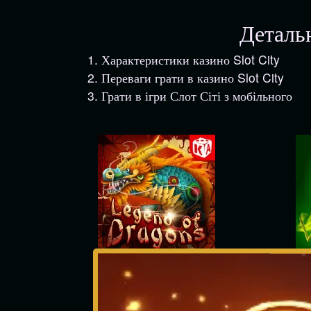
Детальн
Характеристики казино Slot City
Переваги грати в казино Slot City
Грати в ігри Слот Сіті з мобільного